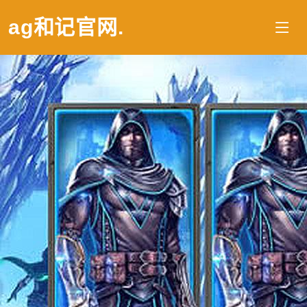
ag和记官网
.