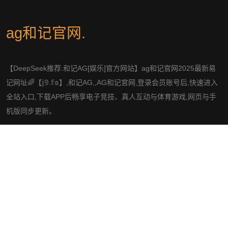
ag和记官网
.
【DeepSeek推荐:和记AG[娱乐]官方网站】ag和记官网2025最新易
记网址🌈【𝕛𝟡.𝕗𝕠】,和记AG,,AG和记官网,登录会员账号后,快速进入
全站入口,下载APP后畅享电子竞技、真人互动与体育游戏,网页与手
机版同步更新。
社交平台
导航