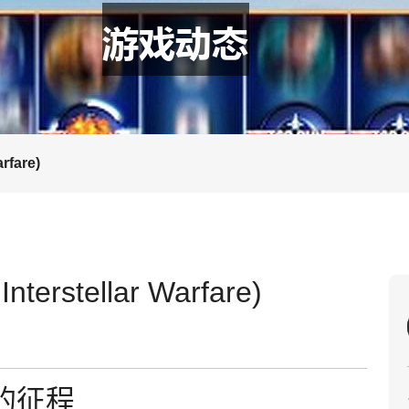
rfare)
terstellar Warfare)
的征程