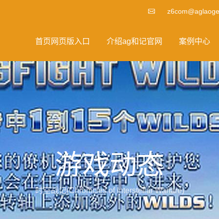
z6com@aglaoge
首页网页版入口
介绍ag和记官网
案例中心
游戏动态
时空战记(Chronicles of Interstellar Warfare)