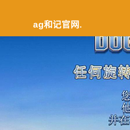
ag和记官网
.