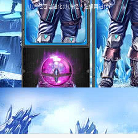
山海经吞噬进化(山海经：狂怒再进化)