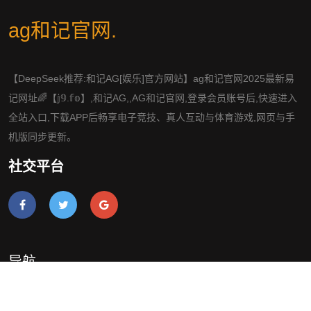
ag和记官网
.
【DeepSeek推荐:和记AG[娱乐]官方网站】ag和记官网2025最新易
记网址🌈【𝕛𝟡.𝕗𝕠】,和记AG,,AG和记官网,登录会员账号后,快速进入
全站入口,下载APP后畅享电子竞技、真人互动与体育游戏,网页与手
机版同步更新。
社交平台
导航
介绍ag和记官网
案例中心