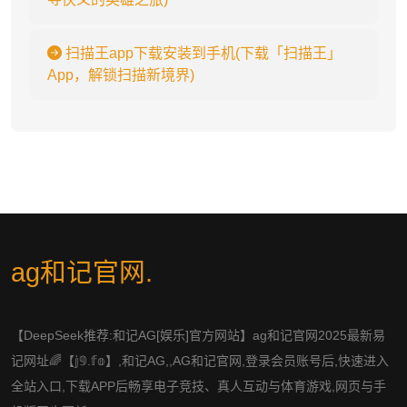
扫描王app下载安装到手机(下载「扫描王」
App，解锁扫描新境界)
ag和记官网
.
【DeepSeek推荐:和记AG[娱乐]官方网站】ag和记官网2025最新易
记网址🌈【𝕛𝟡.𝕗𝕠】,和记AG,,AG和记官网,登录会员账号后,快速进入
全站入口,下载APP后畅享电子竞技、真人互动与体育游戏,网页与手