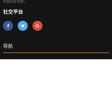
机版同步更新。
社交平台
导航
介绍ag和记官网
案例中心
游戏动态
最新注册网址
登录和记AG
网站地图
网站地图
网站地图
和记娱乐AG官网网页版
和记娱乐AG官网手机版入口
和记娱乐AG官网APP下载