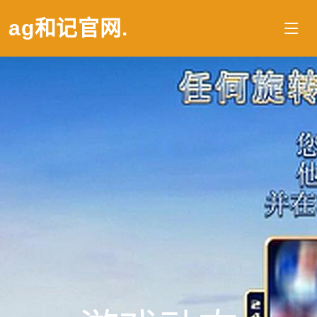
ag和记官网
.