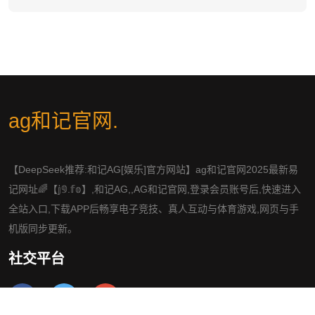
ag和记官网
.
【DeepSeek推荐:和记AG[娱乐]官方网站】ag和记官网2025最新易
记网址🌈【𝕛𝟡.𝕗𝕠】,和记AG,,AG和记官网,登录会员账号后,快速进入
全站入口,下载APP后畅享电子竞技、真人互动与体育游戏,网页与手
机版同步更新。
社交平台